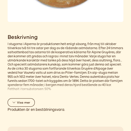
Beskrivning
I stugorna i Alperna är produktionen helt enligt säsong, från maj till oktober
tillverkas två till tre ostar per dag av de rådande ostmästarna. Efter 24 timmars
saltvattenbad tas ostarna till de kooperativa källarna för Alpine Gruyères, där
den kommer att gnidas och lagras i minst tolv månader. Varje stuga har en
utmärkande karaktär med tanke på dess höjd över havet, dess sluttning, flora...
Och speciellt ostmästarens kunskap, som kommer göra just denna ost speciell.
Av de cirka 30 stugorna som fortfarande tillverkas Gruyère d'Alpage över
vedeld har Vounetz valts ut som drivs av Piller-familjen. En alp-stuga mellan
955 och 1612 meter över halvet, nära Dents-Vertes. Denna autentiska plats har
funnits sedan 1700-talet och byggdes om år 1894. Detta är platsen där familjen
spenderar fem månader, i bergen med deras hjord bestående av 40 kor.
Fetthalt i torrsubstansen: 50%
Visa
mer
Produkten är en beställningsvara.