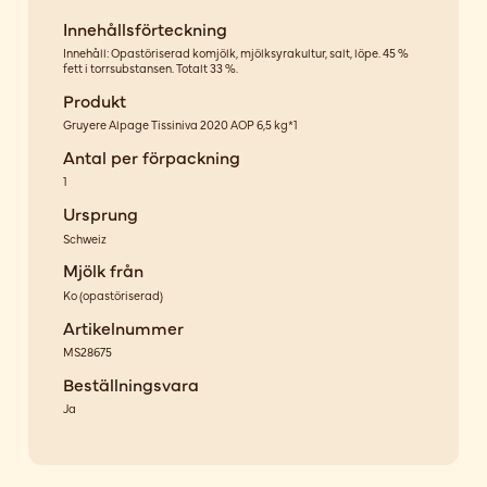
Innehållsförteckning
Innehåll: Opastöriserad komjölk, mjölksyrakultur, salt, löpe. 45 %
fett i torrsubstansen. Totalt 33 %.
Produkt
Gruyere Alpage Tissiniva 2020 AOP 6,5 kg*1
Antal per förpackning
1
Ursprung
Schweiz
Mjölk från
Ko
(
opastöriserad
)
Artikelnummer
MS28675
Beställningsvara
Ja