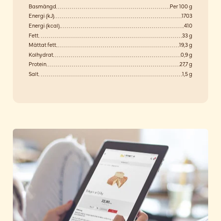
Basmängd
Per 100 g
Energi (kJ)
1703
Energi (kcal)
410
Fett
33 g
Mättat fett
19,3 g
Kolhydrat
0,9 g
Protein
27,7 g
Salt
1,5 g