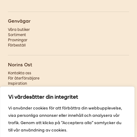
Genvägar
Våra butiker
Sortiment
Provningar
Förbeställ
Norins Ost
Kontakta oss
För återförsäljare
Inspiration
Om oss
Vi värdesätter din integritet
Följ oss
Vi använder cookies för att förbättra din webbupplevelse,
visa personliga annonser eller innehåll och analysera vår
Facebook
Instagram
trafik. Genom att klicka på "Acceptera alla" samtycker du
Pinterest
till vår användning av cookies.
Youtube