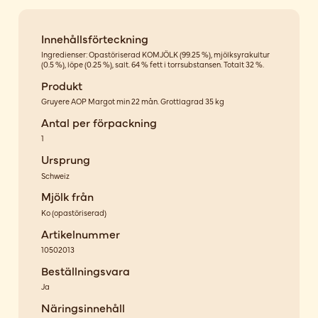
Innehållsförteckning
Ingredienser: Opastöriserad KOMJÖLK (99.25 %), mjölksyrakultur
(0.5 %), löpe (0.25 %), salt. 64 % fett i torrsubstansen. Totalt 32 %.
Produkt
Gruyere AOP Margot min 22 mån. Grottlagrad 35 kg
Antal per förpackning
1
Ursprung
Schweiz
Mjölk från
Ko
(
opastöriserad
)
Artikelnummer
10502013
Beställningsvara
Ja
Näringsinnehåll