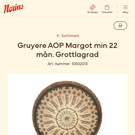
Ta kölapp
Förbeställ
Meny
Sortiment
Gruyere AOP Margot min 22
mån. Grottlagrad
Art. nummer:
10502013