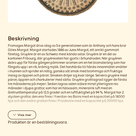
Beskrivning
Fromages Margot drivs idag av 5:e generationen som är Anthony och hans bror
Gilles Margot. Margot startades 1886 av Jules Margot, ett anrikt gammalt
företag. Gruyère är en av Schweiz mest kända ostar. Gruyère är en del av
kantonen Fribourg, där gruyèreosten har gjorts i århundraden. När gruyèren
skärs upp för första gången påminner aromen om en hel blomsteräng som har
fångats upp i en rik, krämig mjölk. Det halvhårda till hårda innanmätet smälter
i munnen och sprider en nötig, ganska söt smak med blommiga och fruktiga
inslag av äpplen och päron. Smaken dröjer sig kvar länge. Servera gruyère med
päron, äpplen och charkuterier med sälta. Gruyère grottlagrad ligger de första
tre månaderna på mejeri. Sedan lagras osten vidare minst ytterligare nio
månader i djupa grottor, som har en hälsosam, mineralrik luft med en
åretrunttemperatur på 12,5 grader och en luftfuktighet på 94 %. Margot har 2
stycken grottor, den ena finns i Yverdon-les Bains med en kapacitiet på 18000
hjul och den andra grottan finns i Froideville med en kapacitet på 20000 hjul.
Visa
mer
Produkten är en beställningsvara.