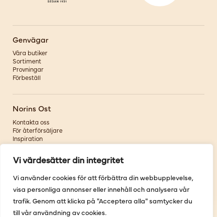
Genvägar
Våra butiker
Sortiment
Provningar
Förbeställ
Norins Ost
Kontakta oss
För återförsäljare
Inspiration
Om oss
Vi värdesätter din integritet
Följ oss
Vi använder cookies för att förbättra din webbupplevelse,
visa personliga annonser eller innehåll och analysera vår
Facebook
Instagram
trafik. Genom att klicka på "Acceptera alla" samtycker du
Pinterest
till vår användning av cookies.
Youtube