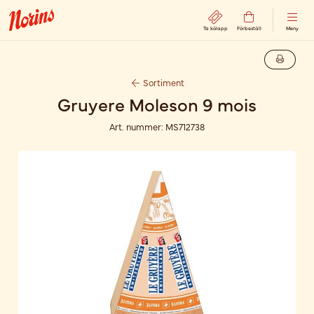
Ta kölapp
Förbeställ
Meny
Sortiment
Gruyere Moleson 9 mois
Art. nummer:
MS712738