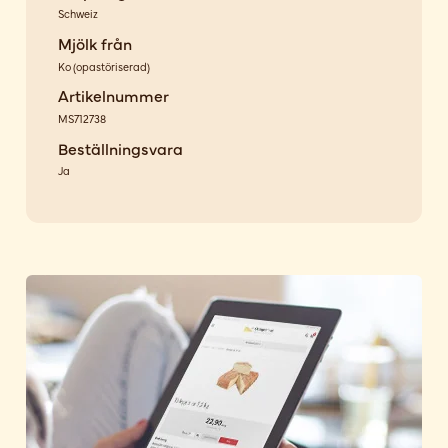
Schweiz
Mjölk från
Ko
(
opastöriserad
)
Artikelnummer
MS712738
Beställningsvara
Ja