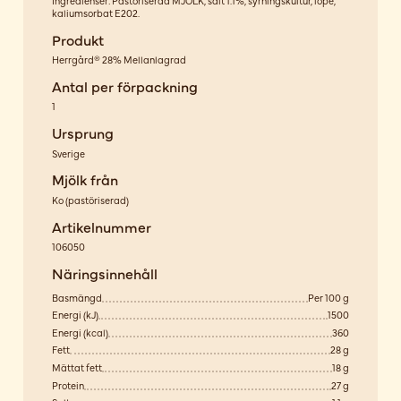
Ingredienser: Pastöriserad MJÖLK, salt 1.1%, syrningskultur, löpe,
kaliumsorbat E202.
Produkt
Herrgård® 28% Mellanlagrad
Antal per förpackning
1
Ursprung
Sverige
Mjölk från
Ko
(
pastöriserad
)
Artikelnummer
106050
Näringsinnehåll
Basmängd
Per 100 g
Energi (kJ)
1500
Energi (kcal)
360
Fett
28 g
Mättat fett
18 g
Protein
27 g