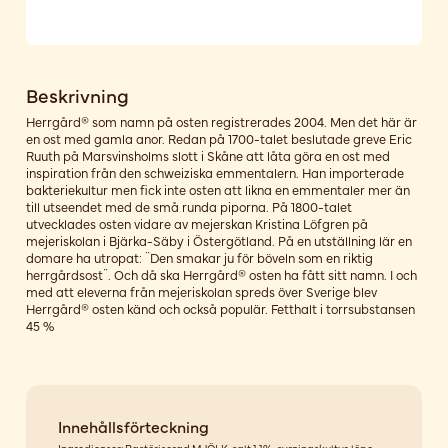
Beskrivning
Herrgård® som namn på osten registrerades 2004. Men det här är
en ost med gamla anor. Redan på 1700-talet beslutade greve Eric
Ruuth på Marsvinsholms slott i Skåne att låta göra en ost med
inspiration från den schweiziska emmentalern. Han importerade
bakteriekultur men fick inte osten att likna en emmentaler mer än
till utseendet med de små runda piporna. På 1800-talet
utvecklades osten vidare av mejerskan Kristina Löfgren på
mejeriskolan i Bjärka-Säby i Östergötland. På en utställning lär en
domare ha utropat: ¨Den smakar ju för böveln som en riktig
herrgårdsost¨. Och då ska Herrgård® osten ha fått sitt namn. I och
med att eleverna från mejeriskolan spreds över Sverige blev
Herrgård® osten känd och också populär. Fetthalt i torrsubstansen
45 %
Innehållsförteckning