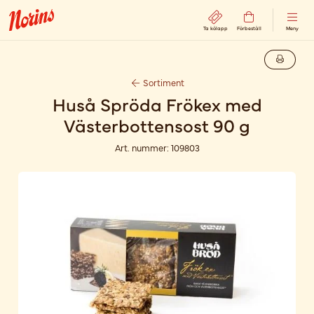
Ta kölapp
Förbeställ
Meny
Sortiment
Huså Spröda Frökex med
Västerbottensost 90 g
Art. nummer:
109803