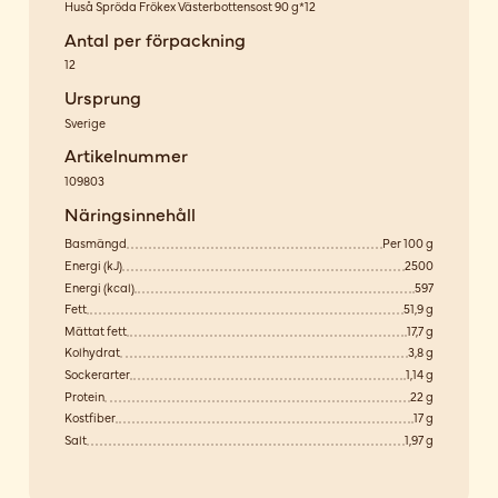
Huså Spröda Frökex Västerbottensost 90 g*12
Antal per förpackning
12
Ursprung
Sverige
Artikelnummer
109803
Näringsinnehåll
Basmängd
Per 100 g
Energi (kJ)
2500
Energi (kcal)
597
Fett
51,9 g
Mättat fett
17,7 g
Kolhydrat
3,8 g
Sockerarter
1,14 g
Protein
22 g
Kostfiber
17 g
Salt
1,97 g