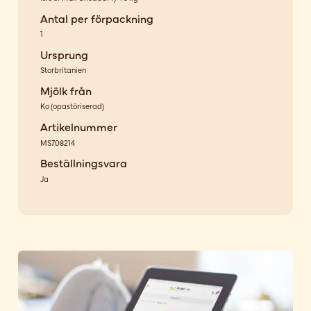
Antal per förpackning
1
Ursprung
Storbritanien
Mjölk från
Ko
(
opastöriserad
)
Artikelnummer
MS708214
Beställningsvara
Ja