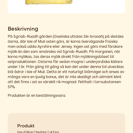
Beskrivning
På Sgriab-Ruadh gården (Gaeliska:uttalas Ski-brooah) på skotska
öarna, där Isle of Mull osten görs, är korna övervägande frisiska
men också udda Ayrshire eller Jersey. Ingen ost görs med färskare
mjölk än den som användes vid Sgriob-Ruadh. På morgonen, när
korna mjölkas, tas deras mjölk direkt från mjölkningsbåset till
ostproduktionen. Ostarna får sedan mogna i underjordiska källare
under 1 år. Från gång till gång så kan det under denna tid utvecklas
blå ådror i Isle of Mull. Detta är ett naturligt blåmögel och anses av
många vara en ljuvlig bonus, det är inte skadligt och allmänt känt
att det finns i ost av särskilt rik mognad. Fetthalt i torrsubstansen
57%
Produkten är en beställningsvara.
Produkt
Isle of Mull Cheddar 1/4 5 kg