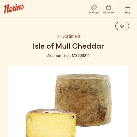
Ta kölapp
Förbeställ
Meny
Sortiment
Isle of Mull Cheddar
Art. nummer:
MS708214