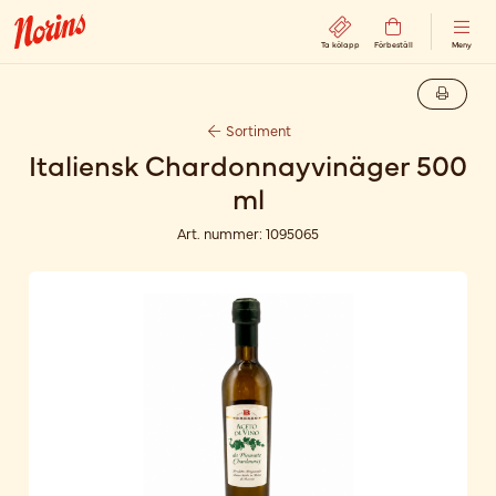
Ta kölapp
Förbeställ
Meny
Sortiment
Italiensk Chardonnayvinäger 500
ml
Art. nummer:
1095065