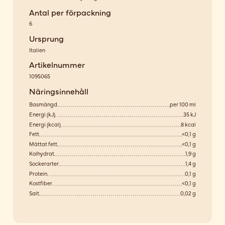
Antal per förpackning
6
Ursprung
Italien
Artikelnummer
1095065
Näringsinnehåll
Basmängd
per 100 ml
Energi (kJ)
35 kJ
Energi (kcal)
8 kcal
Fett
<0,1 g
Mättat fett
<0,1 g
Kolhydrat
1,9 g
Sockerarter
1,4 g
Protein
0,1 g
Kostfiber
<0,1 g
Salt
0,02 g