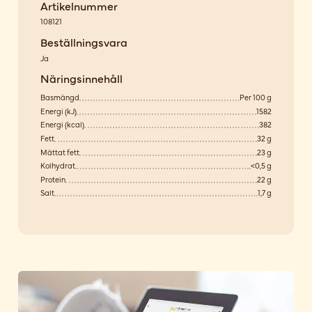
Artikelnummer
108121
Beställningsvara
Ja
Näringsinnehåll
Basmängd
Per 100 g
Energi (kJ)
1582
Energi (kcal)
382
Fett
32 g
Mättat fett
23 g
Kolhydrat
<0,5 g
Protein
22 g
Salt
1,7 g