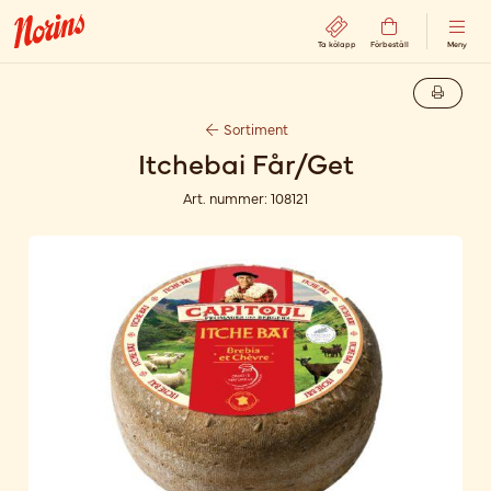
Ta kölapp
Förbeställ
Meny
Sortiment
Itchebai Får/Get
Art. nummer:
108121