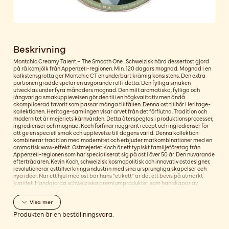
Beskrivning
Montchic Creamy Talent – ​​The Smooth One . Schweizisk hård dessertost gjord
på rå komjölk från Appenzell-regionen. Min. 120 dagars mognad. Mognad i en
kalkstensgrotta ger Montchic CT en underbart krämig konsistens. Den extra
portionen grädde spelar en avgörande roll i detta. Den fylliga smaken
utvecklas under fyra månaders mognad. Den milt aromatiska, fylliga och
långvariga smakupplevelsen gör den till en högkvalitativ men ändå
okomplicerad favorit som passar många tillfällen. Denna ost tillhör Heritage-
kollektionen. Heritage-samlingen visar arvet från det förflutna. Tradition och
modernitet är mejeriets kärnvärden. Detta återspeglas i produktionsprocesser,
ingredienser och mognad. Koch förfinar noggrant recept och ingredienser för
att ge en speciell smak och upplevelse till dagens värld. Denna kollektion
kombinerar tradition med modernitet och erbjuder matkombinationer med en
aromatisk wow-effekt. Ostmejeriet Koch är ett typiskt familjeföretag från
Appenzell-regionen som har specialiserat sig på ost i över 50 år. Den nuvarande
efterträdaren, Kevin Koch, schweizisk kosmopolitisk och innovativ ostdesigner,
revolutionerar osttillverkningsindustrin med sina ursprungliga skapelser och
nya idéer. När ett hjul med ost bär hans "etikett" är det ett bevis på utmärkt
kvalitet. Handgjorda schweiziska premiumprodukter, som han skapar av
kombinationen av tradition och modernitet och som han sedan erbjuder som
"Tailor-Made Cheese".
Visa
mer
Produkten är en beställningsvara.