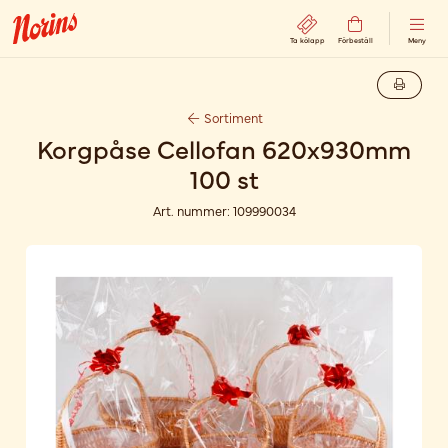
Ta kölapp
Förbeställ
Meny
Sortiment
Korgpåse Cellofan 620x930mm
100 st
Art. nummer:
109990034