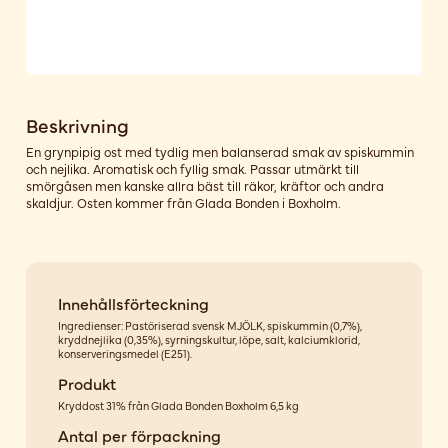
Beskrivning
En grynpipig ost med tydlig men balanserad smak av spiskummin
och nejlika. Aromatisk och fyllig smak. Passar utmärkt till
smörgåsen men kanske allra bäst till räkor, kräftor och andra
skaldjur. Osten kommer från Glada Bonden i Boxholm.
Innehållsförteckning
Ingredienser: Pastöriserad svensk MJÖLK, spiskummin (0,7%),
kryddnejlika (0,35%), syrningskultur, löpe, salt, kalciumklorid,
konserveringsmedel (E251).
Produkt
Kryddost 31% från Glada Bonden Boxholm 6,5 kg
Antal per förpackning