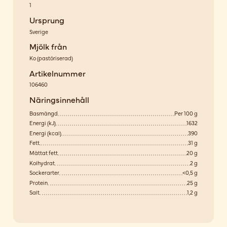
1
Ursprung
Sverige
Mjölk från
Ko
(
pastöriserad
)
Artikelnummer
106460
Näringsinnehåll
Basmängd
Per 100 g
Energi (kJ)
1632
Energi (kcal)
390
Fett
31 g
Mättat fett
20 g
Kolhydrat
2 g
Sockerarter
<0,5 g
Protein
25 g
Salt
1,2 g