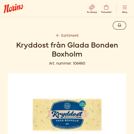
Ta kölapp
Förbeställ
Meny
Sortiment
Kryddost från Glada Bonden
Boxholm
Art. nummer:
106460