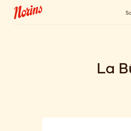
So
La B