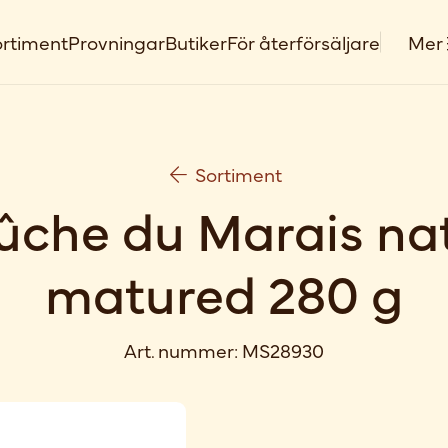
rtiment
Provningar
Butiker
För återförsäljare
Mer
Sortiment
ûche du Marais nat
matured 280 g
Art. nummer:
MS28930