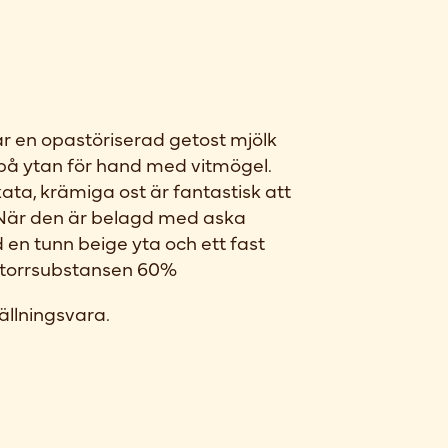
r en opastöriserad getost mjölk
på ytan för hand med vitmögel.
ata, krämiga ost är fantastisk att
 När den är belagd med aska
en tunn beige yta och ett fast
i torrsubstansen 60%
ällningsvara.