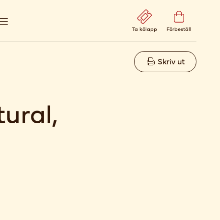
Ta kölapp
Förbeställ
Skriv ut
ural,