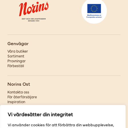
Genvägar
Våra butiker
Sortiment
Provningar
Förbeställ
Norins Ost
Kontakta oss
För återförsäljare
Inspiration
Om oss
Vi värdesätter din integritet
Följ oss
Vi använder cookies för att förbättra din webbupplevelse,