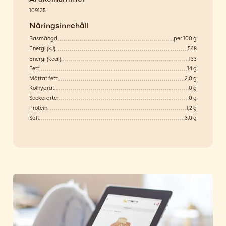
109135
Näringsinnehåll
Basmängd
per 100 g
Energi (kJ)
548
Energi (kcal)
133
Fett
14 g
Mättat fett
2,0 g
Kolhydrat
0 g
Sockerarter
0 g
Protein
1,2 g
Salt
3,0 g