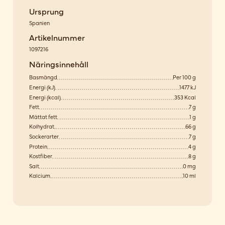
Ursprung
Spanien
Artikelnummer
1097216
Näringsinnehåll
Basmängd
Per 100 g
Energi (kJ)
1477 kJ
Energi (kcal)
353 Kcal
Fett
7 g
Mättat fett
1 g
Kolhydrat
66 g
Sockerarter
7 g
Protein
4 g
Kostfiber
8 g
Salt
0 mg
Kalcium
10 ml