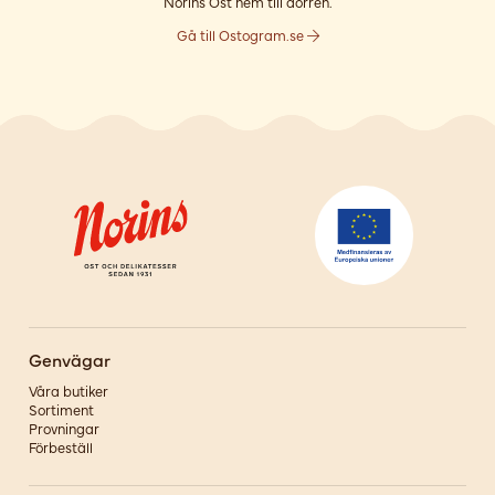
Norins Ost hem till dörren.
Gå till Ostogram.se
Genvägar
Våra butiker
Sortiment
Provningar
Förbeställ