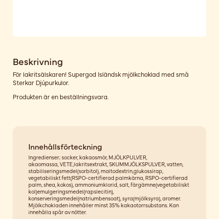
Beskrivning
För lakritsälskaren! Supergod Isländsk mjölkchoklad med små
Sterkar Djúpurkulor.
Produkten är en beställningsvara.
Innehållsförteckning
Ingredienser; socker, kakaosmör, MJÖLKPULVER,
akaomassa, VETE,lakritsextrakt, SKUMMJÖLKSPULVER, vatten,
stabiliseringsmedel(sorbitol), maltodextrin,glukossirap,
vegetabiliskt fett(RSPO-certifierad palmkärna, RSPO-certifierad
palm, shea, kokos), ammoniumklorid, salt, färgämne(vegetabiliskt
kol)emulgeringsmedel(rapslecitin),
konserveringsmedel(natriumbensoat), syra(mjölksyra), aromer.
Mjölkchokladen innehåller minst 35% kakaotorrsubstans. Kan
innehålla spår av nötter.