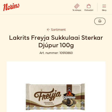
Ta kölapp
Förbeställ
Meny
Sortiment
Lakrits Freyja Sukkulaai Sterkar
Djúpur 100g
Art. nummer:
10910860