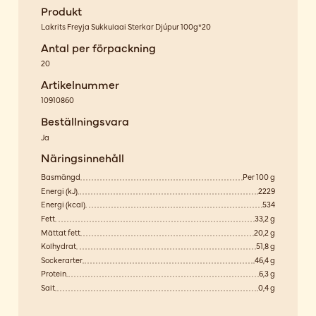
Produkt
Lakrits Freyja Sukkulaai Sterkar Djúpur 100g*20
Antal per förpackning
20
Artikelnummer
10910860
Beställningsvara
Ja
Näringsinnehåll
Basmängd
Per 100 g
Energi (kJ)
2229
Energi (kcal)
534
Fett
33,2 g
Mättat fett
20,2 g
Kolhydrat
51,8 g
Sockerarter
46,4 g
Protein
6,3 g
Salt
0,4 g