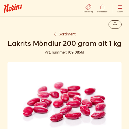
Ta kölapp
Förbeställ
Meny
Sortiment
Lakrits Möndlur 200 gram alt 1 kg
Art. nummer:
109108561