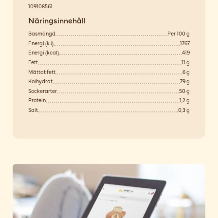
109108561
Näringsinnehåll
Basmängd
Per 100 g
Energi (kJ)
1767
Energi (kcal)
419
Fett
11 g
Mättat fett
6 g
Kolhydrat
79 g
Sockerarter
50 g
Protein
1,2 g
Salt
0,3 g