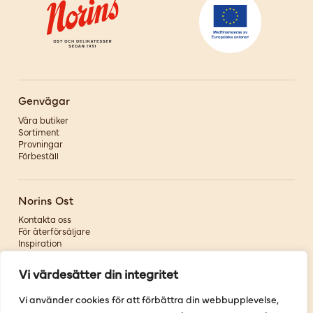
Genvägar
Våra butiker
Sortiment
Provningar
Förbeställ
Norins Ost
Kontakta oss
För återförsäljare
Inspiration
Om oss
Vi värdesätter din integritet
Följ oss
Vi använder cookies för att förbättra din webbupplevelse,