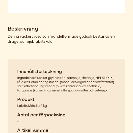
Beskrivning
Denna vackert rosa och mandelformade godsak består av en
dragerad mjuk lakritskola.
Innehållsförteckning
Ingredienser: Socker, glykossirap, palmolja, sheaolja, HELMJÖLK,
rålakrits, emulgeringsmedel (mono- och diglycerider av fettsyror),
salt, ytbehandlingsmedel (bivax, karnaubavax, shellack),
färgämne (karmin). Kan innehålla spår av nötter och vetemjöl.
Produkt
Lakrits Möndlur 1 kg
Antal per förpackning
10
Artikelnummer