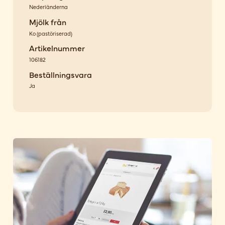
Nederländerna
Mjölk från
Ko
(
pastöriserad
)
Artikelnummer
106182
Beställningsvara
Ja