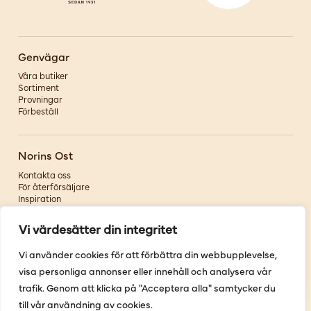
Genvägar
Våra butiker
Sortiment
Provningar
Förbeställ
Norins Ost
Kontakta oss
För återförsäljare
Inspiration
Om oss
Vi värdesätter din integritet
Följ oss
Vi använder cookies för att förbättra din webbupplevelse,
visa personliga annonser eller innehåll och analysera vår
Facebook
Instagram
trafik. Genom att klicka på "Acceptera alla" samtycker du
Pinterest
till vår användning av cookies.
Youtube