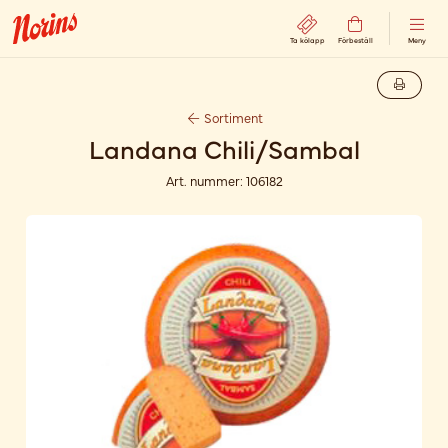
Ta kölapp
Förbeställ
Meny
Sortiment
Landana Chili/Sambal
Art. nummer:
106182