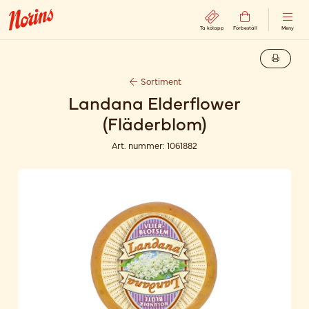
Ta kölapp
Förbeställ
Meny
Sortiment
Landana Elderflower
(Fläderblom)
Art. nummer:
1061882