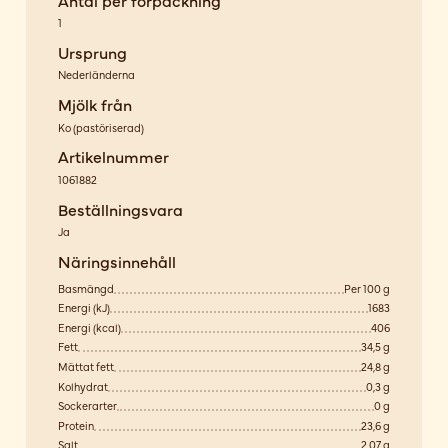
1
Ursprung
Nederländerna
Mjölk från
Ko
(
pastöriserad
)
Artikelnummer
1061882
Beställningsvara
Ja
Näringsinnehåll
Basmängd
Per 100 g
Energi (kJ)
1683
Energi (kcal)
406
Fett
34,5 g
Mättat fett
24,8 g
Kolhydrat
0,3 g
Sockerarter
0 g
Protein
23,6 g
Salt
2,07 g