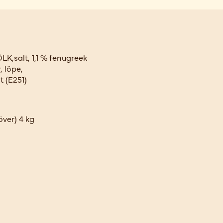
K,salt, 1,1 % fenugreek
, löpe,
 (E251)
ver) 4 kg