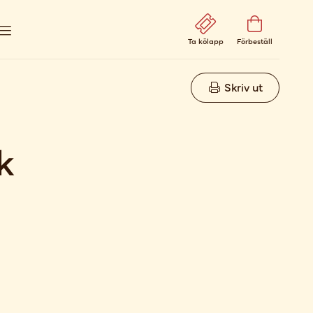
Ta kölapp
Förbeställ
Skriv ut
k