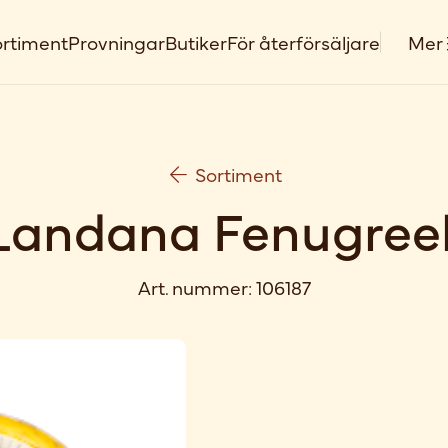
rtiment
Provningar
Butiker
För återförsäljare
Mer
Sortiment
Landana Fenugree
Art. nummer:
106187