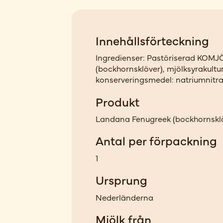
Innehållsförteckning
Ingredienser: Pastöriserad KOMJÖL
(bockhornsklöver), mjölksyrakultur
konserveringsmedel: natriumnitrat
Produkt
Landana Fenugreek (bockhornsklö
Antal per förpackning
1
Ursprung
Nederländerna
Mjölk från