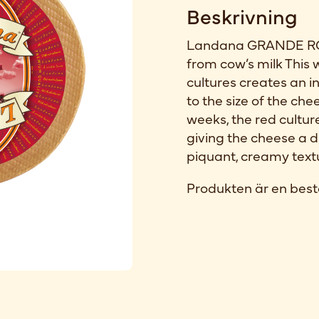
Beskrivning
Landana GRANDE RO
from cow’s milk This
cultures creates an i
to the size of the ch
weeks, the red cultur
giving the cheese a d
piquant, creamy text
Produkten är en best