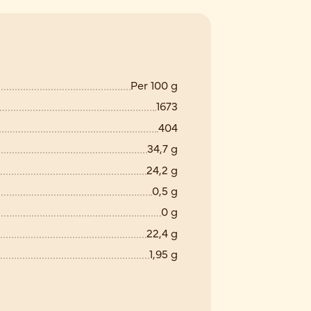
Per 100 g
1673
404
34,7 g
24,2 g
0,5 g
0 g
22,4 g
1,95 g