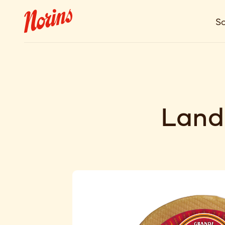
So
Land