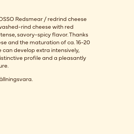
SSO Redsmear / redrind cheese
 washed-rind cheese with red
ntense, savory-spicy flavor. Thanks
eese and the maturation of ca. 16-20
e can develop extra intensively,
istinctive profile and a pleasantly
ure.
ällningsvara.