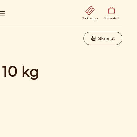
Ta kölapp
Förbeställ
Skriv ut
10 kg