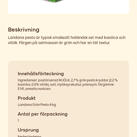
Beskrivning
Landana pesto är typisk smaksatt holländsk ost med basilica och
vitlök. Färgen på ostmassan är grön och har en tät textur.
Innehållsförteckning
Ingredienser: pastöriserad MJÖLK, 2,7 % grön pesto kryddor (2,2 %
basilika, 0,5% vitlök). salt, mjölksyrakultur, ystenzym, färgämne:
E141, annatto norbixin.
Produkt
Landana Grön Pesto 4 kg
Antal per förpackning
1
Ursprung
Nederländerna