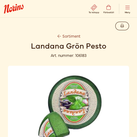
Ta kölapp
Förbeställ
Meny
Sortiment
Landana Grön Pesto
Art. nummer:
106183