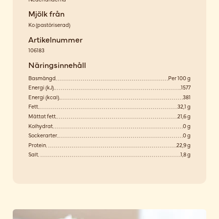
Mjölk från
Ko
(
pastöriserad
)
Artikelnummer
106183
Näringsinnehåll
Basmängd
Per 100 g
Energi (kJ)
1577
Energi (kcal)
381
Fett
32,1 g
Mättat fett
21,6 g
Kolhydrat
0 g
Sockerarter
0 g
Protein
22,9 g
Salt
1,8 g