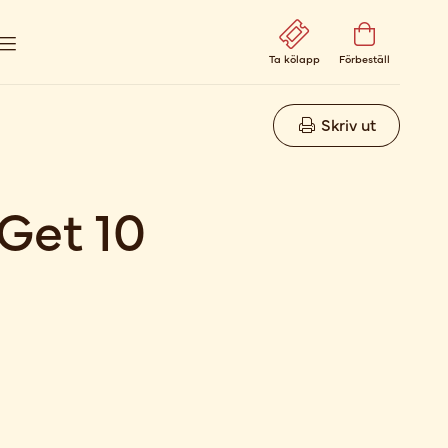
Ta kölapp
Förbeställ
Skriv ut
et 10