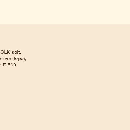
ÖLK, salt,
enzym (löpe),
d E-509.