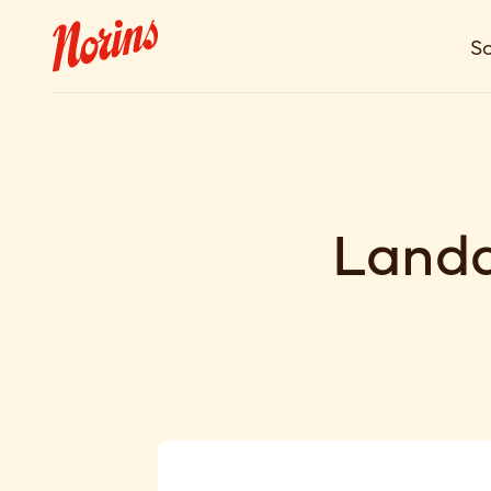
So
Land