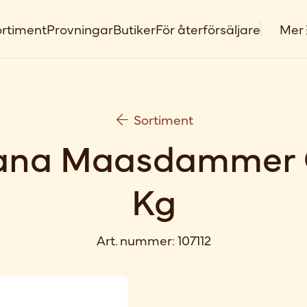
rtiment
Provningar
Butiker
För återförsäljare
Mer
Sortiment
ana Maasdammer G
Kg
Art. nummer:
107112