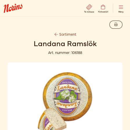
Ta kölapp
Förbeställ
Meny
Sortiment
Landana Ramslök
Art. nummer:
106188