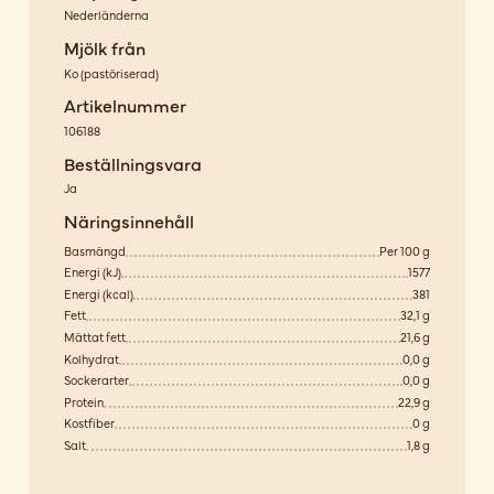
Nederländerna
Mjölk från
Ko
(
pastöriserad
)
Artikelnummer
106188
Beställningsvara
Ja
Näringsinnehåll
Basmängd
Per 100 g
Energi (kJ)
1577
Energi (kcal)
381
Fett
32,1 g
Mättat fett
21,6 g
Kolhydrat
0,0 g
Sockerarter
0,0 g
Protein
22,9 g
Kostfiber
0 g
Salt
1,8 g