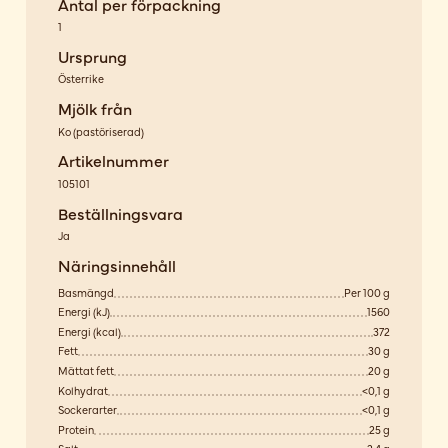
Antal per förpackning
1
Ursprung
Österrike
Mjölk från
Ko
(
pastöriserad
)
Artikelnummer
105101
Beställningsvara
Ja
Näringsinnehåll
Basmängd
Per 100 g
Energi (kJ)
1560
Energi (kcal)
372
Fett
30 g
Mättat fett
20 g
Kolhydrat
<0,1 g
Sockerarter
<0,1 g
Protein
25 g