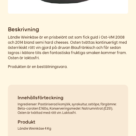
Beskrivning
Ländle Weinkäse är en prisbelönt ost som fick guld i Ost-VM 2008
och 2014 bland semi hard cheeses. Osten tvättas kontinuerligt med
österrikiskt rött vin gjord på druvan Blaufränkisch och får sedan
lagras i källare tills den fantastiska fruktiga smaken kommer fram.
Osten är laktosfri.
Produkten är en beställningsvara.
Innehållsförteckning
Ingredienser: Pastöriserad komjölk, syrakultur, ostlöpe, färgämne:
Beta-caroten E160a, Konserveringsmedel: Natriumnitrat (E251).
Osten är tvättad med rött vin. Laktosfri.
Produkt
Ländle Weinkäse 4 Kg