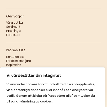
Genvägar
Våra butiker
Sortiment
Provningar
Förbeställ
Norins Ost
Kontakta oss
För återförsäljare
Inspiration
Om oss
Vi värdesätter din integritet
Följ oss
Vi använder cookies för att förbättra din webbupplevelse,
visa personliga annonser eller innehåll och analysera vår
Facebook
Instagram
trafik. Genom att klicka på "Acceptera alla" samtycker du
Pinterest
till vår användning av cookies.
Youtube