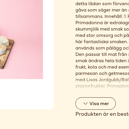
detta lådan som förvandl
gåva som säger mer än or
tillsammans. Innehåll: 
Primadonna är extralagr
skummjölk med smak som 
med stor omsorg och på e
här fantastiska smaken
används som pålägg och 
Den passar till mat fr
smak ändras hela tiden
frukt, kola och med exem
parmesan och getmesos
med Lisas Jordgubb/Ba
sharonfrukter. Primado
2. Petit Grès Champenois
litet mejeri i Champagne 
Visa
mer
fraiche och osten får en 
Fetthalt i torrsubstanse
Produkten är en best
dessertost gjord på past
Krämig konsistens med e