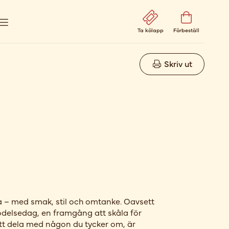
Ta kölapp
Förbeställ
Skriv ut
ra – med smak, stil och omtanke. Oavsett
delsedag, en framgång att skåla för
att dela med någon du tycker om, är