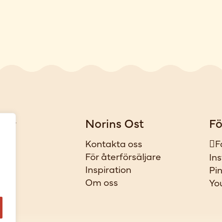
gar
Norins Ost
Fö
iker
Kontakta oss
F
t
För återförsäljare
In
ar
Inspiration
Pi
l
Om oss
Yo