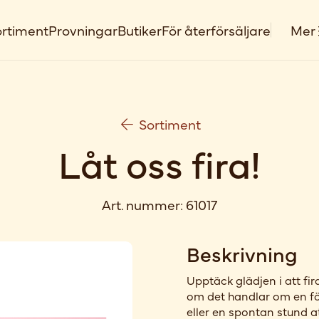
rtiment
Provningar
Butiker
För återförsäljare
Mer
Sortiment
Låt oss fira!
Art. nummer:
61017
Beskrivning
Upptäck glädjen i att fi
om det handlar om en fö
eller en spontan stund 