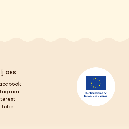
lj oss
acebook
stagram
nterest
utube