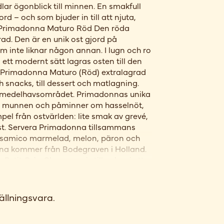
ar ögonblick till minnen. En smakfull
d – och som bjuder in till att njuta,
1. Primadonna Maturo Röd Den röda
ad. Den är en unik ost gjord på
inte liknar någon annan. I lugn och ro
tt modernt sätt lagras osten till den
. Primadonna Maturo (Röd) extralagrad
snacks, till dessert och matlagning.
ån medelhavsområdet. Primadonnas unika
 i munnen och påminner om hasselnöt,
pel från ostvärlden: lite smak av grevé,
t. Servera Primadonna tillsammans
lsamico marmelad, melon, päron och
nna kommer från Bodegraven i Holland.
 Petit Grès Champenois tillverkas i ett
i Frankrike. I ostmassan tillsätts crème
härlig syrlighet och blir mycket krämig.
n 72% 3. Mini Winzerkaese Mjuk
ällningsvara.
öriserad mjölk i Vosges-regionen.
n ört-parfymerad smak. 4. Fuet Spansk