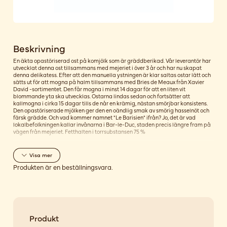
Beskrivning
En äkta opastöriserad ost på komjölk som är gräddberikad. Vår leverantör har
utvecklat denna ost tillsammans med mejeriet i över 3 år och har nu skapat
denna delikatess. Efter att den manuella ystningen är klar saltas ostar lätt och
sätts ut för att mogna på halm tillsammans med Bries de Meaux från Xavier
David -sortimentet. Den får mogna i minst 14 dagar för att en liten vit
blommande yta ska utvecklas. Ostarna lindas sedan och fortsätter att
kallmogna i cirka 15 dagar tills de når en krämig, nästan smörjbar konsistens.
Den opastöriserade mjölken ger den en oändlig smak av smörig hasselnöt och
färsk grädde. Och vad kommer namnet "Le Barisien" ifrån? Jo, det är vad
lokalbefolkningen kallar invånarna i Bar-le-Duc, staden precis längre fram på
vägen från mejeriet. Fetthalten i torrsubstansen 75 %
Visa
mer
Produkten är en beställningsvara.
Produkt