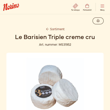
Ta kölapp
Förbeställ
Meny
Sortiment
Le Barisien Triple creme cru
Art. nummer:
MS31952