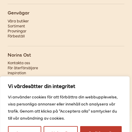
Genvägar
Våra butiker
Sortiment
Provningar
Förbeställ
Norins Ost
Kontakta oss
För återförsäljare
Inspiration
Om oss
Vi värdesätter din integritet
Följ oss
Vi använder cookies för att förbättra din webbupplevelse,
visa personliga annonser eller innehåll och analysera vår
Facebook
Instagram
trafik. Genom att klicka på "Acceptera alla" samtycker du
Pinterest
till vår användning av cookies.
Youtube