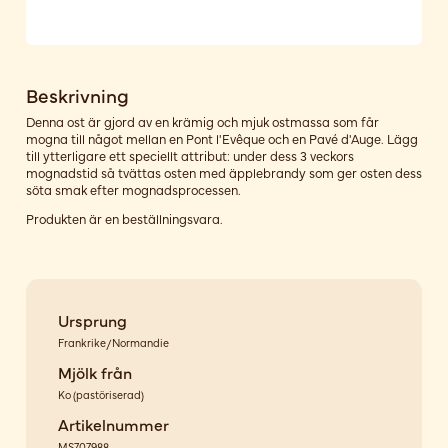
Beskrivning
Denna ost är gjord av en krämig och mjuk ostmassa som får
mogna till något mellan en Pont l'Evêque och en Pavé d'Auge. Lägg
till ytterligare ett speciellt attribut: under dess 3 veckors
mognadstid så tvättas osten med äpplebrandy som ger osten dess
söta smak efter mognadsprocessen.
Produkten är en beställningsvara.
Ursprung
Frankrike/Normandie
Mjölk från
Ko
(
pastöriserad
)
Artikelnummer
MS707988