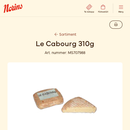
Ta kölapp
Förbeställ
Meny
Sortiment
Le Cabourg 310g
Art. nummer:
MS707988