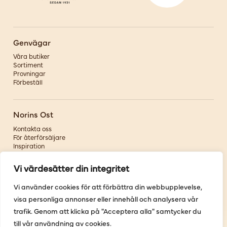
Genvägar
Våra butiker
Sortiment
Provningar
Förbeställ
Norins Ost
Kontakta oss
För återförsäljare
Inspiration
Om oss
Vi värdesätter din integritet
Följ oss
Vi använder cookies för att förbättra din webbupplevelse,
visa personliga annonser eller innehåll och analysera vår
Facebook
Instagram
trafik. Genom att klicka på "Acceptera alla" samtycker du
Pinterest
till vår användning av cookies.
Youtube