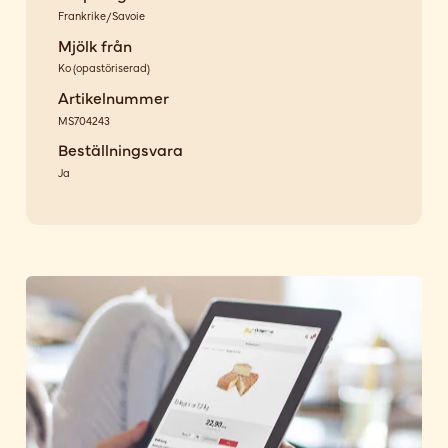
Frankrike/Savoie
Mjölk från
Ko
(
opastöriserad
)
Artikelnummer
MS704243
Beställningsvara
Ja