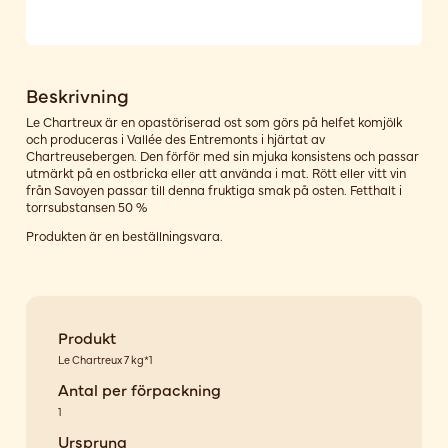
Beskrivning
Le Chartreux är en opastöriserad ost som görs på helfet komjölk
och produceras i Vallée des Entremonts i hjärtat av
Chartreusebergen. Den förför med sin mjuka konsistens och passar
utmärkt på en ostbricka eller att använda i mat. Rött eller vitt vin
från Savoyen passar till denna fruktiga smak på osten. Fetthalt i
torrsubstansen 50 %
Produkten är en beställningsvara.
Produkt
Le Chartreux 7 kg*1
Antal per förpackning
1
Ursprung