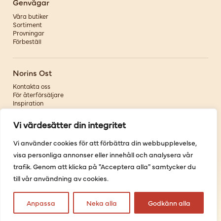
Genvägar
Våra butiker
Sortiment
Provningar
Förbeställ
Norins Ost
Kontakta oss
För återförsäljare
Inspiration
Om oss
Vi värdesätter din integritet
Följ oss
Vi använder cookies för att förbättra din webbupplevelse,
visa personliga annonser eller innehåll och analysera vår
Facebook
Instagram
trafik. Genom att klicka på "Acceptera alla" samtycker du
Pinterest
till vår användning av cookies.
Youtube
Anpassa
Neka alla
Godkänn alla