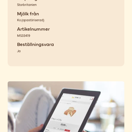
Storbritanien
Mjölk från
Ko
(
opastöriserad
)
Artikelnummer
MS33419
Beställningsvara
Ja