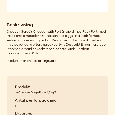
Beskrivning
Cheddar Gorge's Cheddar with Port är gjord med Ruby Port, med
traditionella metoder. Ostmassan blötläggs i Port och formas
sedan och pressas i cylindrar. Den har en lätt söt smak med en
mycket behaglig eftersmak av portvin. Dess subtilt marmorerade
utseende är väldigt vackert och iögonfallande. Fetthalt i
torrsubstansen 50 %
Produkten är en beställningsvara.
Produkt
Le Cheddar Gorge Porte 2,5 kg*1
Antal per förpackning
1
Ursprung