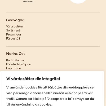
Genvägar
Våra butiker
Sortiment
Provningar
Förbeställ
Norins Ost
Kontakta oss
För återförsäljare
Inspiration
Om oss
Vi värdesätter din integritet
Följ oss
Vi använder cookies för att förbättra din webbupplevelse,
visa personliga annonser eller innehåll och analysera vår
Facebook
Instagram
trafik. Genom att klicka på "Acceptera alla" samtycker du
Pinterest
till vår användning av cookies.
Youtube