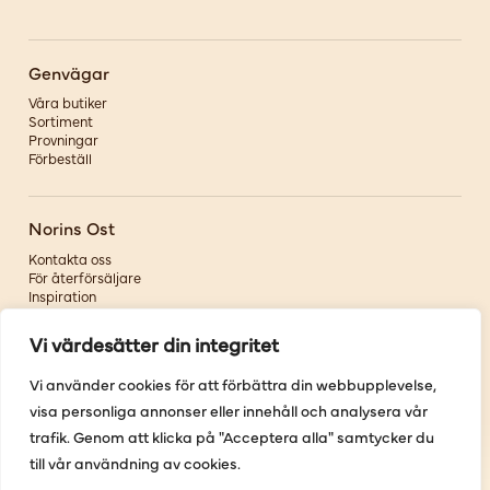
Genvägar
Våra butiker
Sortiment
Provningar
Förbeställ
Norins Ost
Kontakta oss
För återförsäljare
Inspiration
Om oss
Vi värdesätter din integritet
Följ oss
Vi använder cookies för att förbättra din webbupplevelse,
visa personliga annonser eller innehåll och analysera vår
Facebook
Instagram
trafik. Genom att klicka på "Acceptera alla" samtycker du
Pinterest
till vår användning av cookies.
Youtube