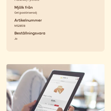
Mjölk från
Get
(
pastöriserad
)
Artikelnummer
MS28518
Beställningsvara
Ja