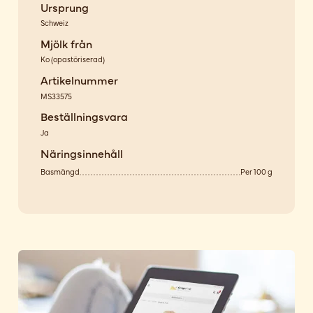
Ursprung
Schweiz
Mjölk från
Ko
(
opastöriserad
)
Artikelnummer
MS33575
Beställningsvara
Ja
Näringsinnehåll
Basmängd
Per 100 g