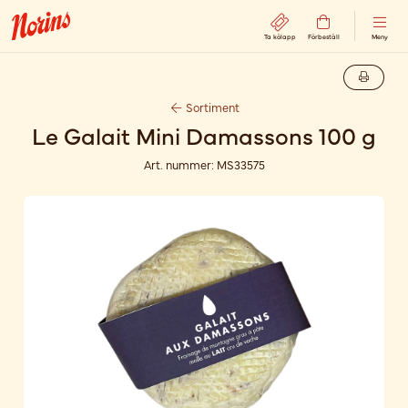
Ta kölapp
Förbeställ
Meny
Sortiment
Le Galait Mini Damassons 100 g
Art. nummer:
MS33575