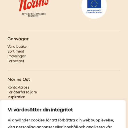
Genvägar
Våra butiker
Sortiment
Provningar
Förbeställ
Norins Ost
Kontakta oss
För återförsäljare
Inspiration
Om oss
Vi värdesätter din integritet
Följ oss
Vi använder cookies för att förbättra din webbupplevelse,
visa personliga annonser eller innehåll och analysera vår
Facebook