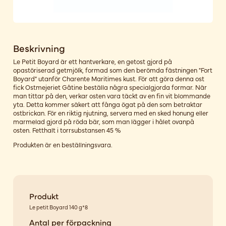
Beskrivning
Le Petit Boyard är ett hantverkare, en getost gjord på
opastöriserad getmjölk, formad som den berömda fästningen "Fort
Boyard" utanför Charente Maritimes kust. För att göra denna ost
fick Ostmejeriet Gâtine beställa några specialgjorda formar. När
man tittar på den, verkar osten vara täckt av en fin vit blommande
yta. Detta kommer säkert att fånga ögat på den som betraktar
ostbrickan. För en riktig njutning, servera med en sked honung eller
marmelad gjord på röda bär, som man lägger i hålet ovanpå
osten. Fetthalt i torrsubstansen 45 %
Produkten är en beställningsvara.
Produkt
Le petit Boyard 140 g*8
Antal per förpackning