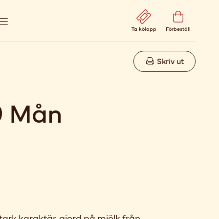
Ta kölapp
Förbeställ
Skriv ut
9 Mån
ark karaktär, gjord på mjölk från