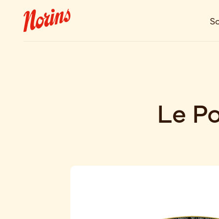
So
Le P