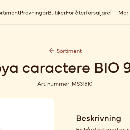
rtiment
Provningar
Butiker
För återförsäljare
Mer
Sortiment
oya caractere BIO 
Art. nummer:
MS31510
Beskrivning
En hård ost med en st