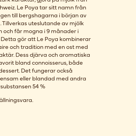
hweiz. Le Poya tar sitt namn från
gen till bergshagarna i början av
Tillverkas uteslutande av mjölk
n och får mogna i 9 månader i
e. Detta gör att Le Poya kombinerar
faire och tradition med en ost med
raktär. Dess djärva och aromatiska
favorit bland connoisserus, både
dessert. Det fungerar också
s, ensam eller blandad med andra
orrsubstansen 54 %
ällningsvara.