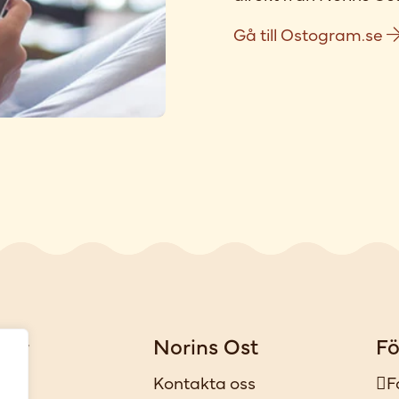
Gå till Ostogram.se
gar
Norins Ost
Fö
iker
Kontakta oss
F