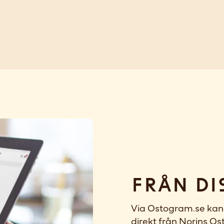
Från di
Via Ostogram.se kan 
direkt från Norins Ost