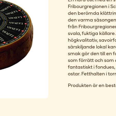
Fribourgregionen i Sc
den berömda klättrin
den varma säsongen. 
från Fribourgregione
svala, fuktiga källar
högkvalitativ, savoir
särskiljande lokal ka
smak gör den till en 
som förrätt och som 
fantastiskt i fondue
ostar. Fetthalten i t
Produkten är en best