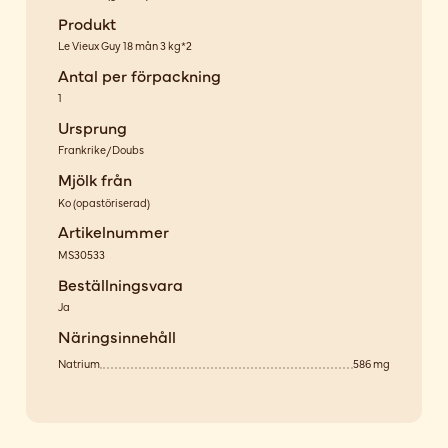
Produkt
Le Vieux Guy 18 mån 3 kg*2
Antal per förpackning
1
Ursprung
Frankrike/Doubs
Mjölk från
Ko
(
opastöriserad
)
Artikelnummer
MS30533
Beställningsvara
Ja
Näringsinnehåll
Natrium
586 mg