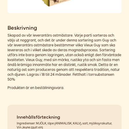
Beskrivning
Skapad av vår leverantörs ostmästare. Varje parti sorteras och
väljs ut noggrant, och det är under denna sortering som Guy och
vår leverantörs ostmästare bestämmer vilka Vieux Guy som ska
levereras och i vilket skede av deras mognadsprocess. Sortering
utförs inte bara genom lagringen, utan också enligt den förväntade
kvaliteten. Vieux Guy, med sin mörka, rustika yta och sin fasta men
ändå krämiga innanmäte har en distinkt, rustik smak. Detta är en
naturlig ost som produceras genom att respektera tradition, natur
och djuren. Lagras i 18 till 24 månader. Fetthalt i torrsubstansen
50%
Produkten är en beställningsvara.
Innehållsförteckning
Ingredienser: MJÖLK, löpe (ANIMALISK, KALV), salt, mjölksyrakultur,
Vin Jeune (gult vin)