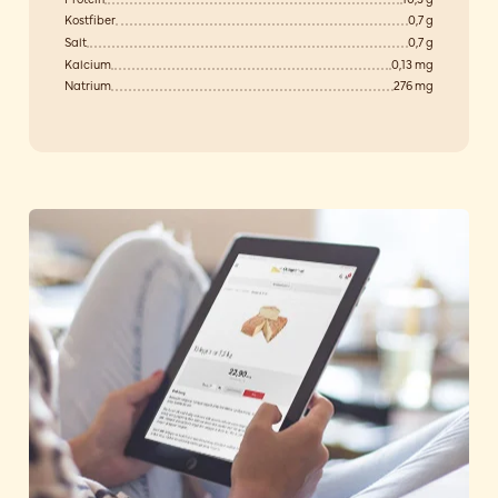
Kostfiber
0,7 g
Salt
0,7 g
Kalcium
0,13 mg
Natrium
276 mg