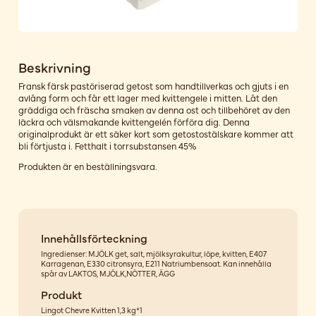
Beskrivning
Fransk färsk pastöriserad getost som handtillverkas och gjuts i en
avlång form och får ett lager med kvittengele i mitten. Låt den
gräddiga och fräscha smaken av denna ost och tillbehöret av den
läckra och välsmakande kvittengelén förföra dig. Denna
originalprodukt är ett säker kort som getostostälskare kommer att
bli förtjusta i. Fetthalt i torrsubstansen 45%
Produkten är en beställningsvara.
Innehållsförteckning
Ingredienser: MJÖLK get, salt, mjölksyrakultur, löpe, kvitten, E407
Karragenan, E330 citronsyra, E211 Natriumbensoat. Kan innehålla
spår av LAKTOS, MJÖLK,NÖTTER, ÄGG
Produkt
Lingot Chevre Kvitten 1,3 kg*1