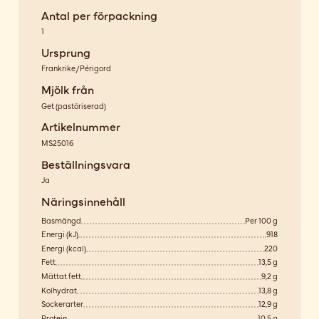
Antal per förpackning
1
Ursprung
Frankrike/Périgord
Mjölk från
Get
(
pastöriserad
)
Artikelnummer
MS25016
Beställningsvara
Ja
Näringsinnehåll
Basmängd
Per 100 g
Energi (kJ)
918
Energi (kcal)
220
Fett
13,5 g
Mättat fett
9,2 g
Kolhydrat
13,8 g
Sockerarter
12,9 g
Protein
10,5 g