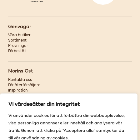
Genvägar
Våra butiker
Sortiment
Provningar
Förbeställ
Norins Ost
Kontakta oss
För återförsäljare
Inspiration
Om oss
Vi värdesätter din integritet
Följ oss
Vi använder cookies för att förbättra din webbupplevelse,
visa personliga annonser eller innehåll och analysera vår
Facebook
Instagram
trafik. Genom att klicka på "Acceptera alla" samtycker du
Pinterest
till vår användning av cookies.
Youtube