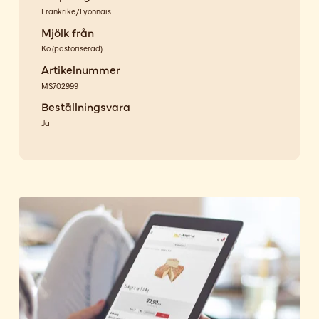
Frankrike/Lyonnais
Mjölk från
Ko
(
pastöriserad
)
Artikelnummer
MS702999
Beställningsvara
Ja