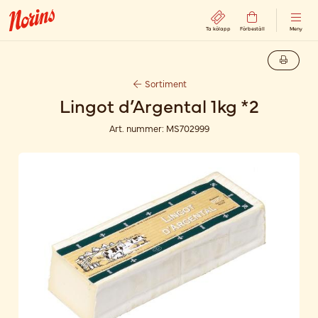
Ta kölapp
Förbeställ
Meny
Sortiment
Lingot d’Argental 1kg *2
Art. nummer:
MS702999