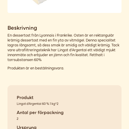
Beskrivning
En dessertost från Lyonnais i Frankrike. Osten är en rektangulär
krämig dessertost med en fin yta av vitmögel. Denna specialitet
lagras långsamt, så dess smak är smidig och väldigt krämig. Tack
vare ultrafiltreringsteknik har Lingot d'Argental ett väldigt mjukt
innanmäte och erbjuder en jämn och fin kvalitet. Fetthalt i
torrsubstansen 60%
Produkten är en beställningsvara.
Produkt
Lingot d'Argental 60 % 1 kg*2
Antal per förpackning
2
Ursprung