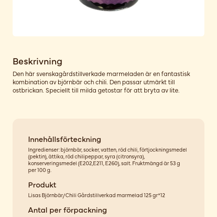
Beskrivning
Den här svenskagårdstillverkade marmeladen är en fantastisk
kombination av björnbär och chili. Den passar utmärkt till
ostbrickan. Speciellt till milda getostar för att bryta av lite.
Innehållsförteckning
Ingredienser: björnbär, socker, vatten, röd chili, förtjockningsmedel
(pektin), ättika, röd chilipeppar, syra (citronsyra),
konserveringsmedel (E202,E211, E260), salt. Fruktmängd är 53 g
per 100 g.
Produkt
Lisas Björnbär/Chili Gårdstillverkad marmelad 125 gr*12
Antal per förpackning