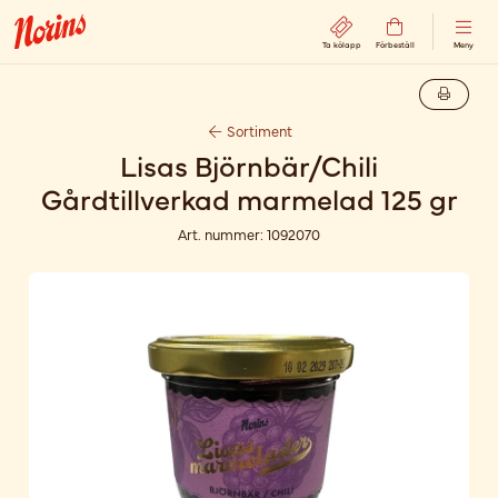
Ta kölapp
Förbeställ
Meny
Sortiment
Lisas Björnbär/Chili
Gårdtillverkad marmelad 125 gr
Art. nummer:
1092070