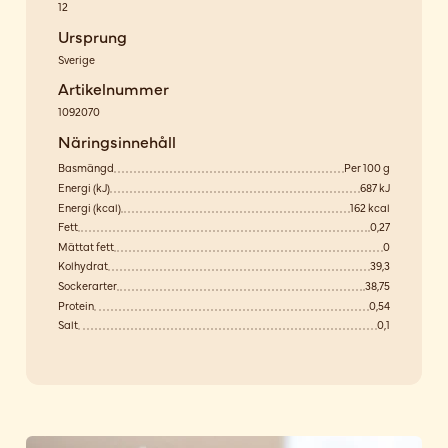
12
Ursprung
Sverige
Artikelnummer
1092070
Näringsinnehåll
Basmängd
Per 100 g
Energi (kJ)
687 kJ
Energi (kcal)
162 kcal
Fett
0,27
Mättat fett
0
Kolhydrat
39,3
Sockerarter
38,75
Protein
0,54
Salt
0,1