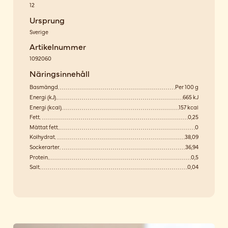
12
Ursprung
Sverige
Artikelnummer
1092060
Näringsinnehåll
Basmängd
Per 100 g
Energi (kJ)
665 kJ
Energi (kcal)
157 kcal
Fett
0,25
Mättat fett
0
Kolhydrat
38,09
Sockerarter
36,94
Protein
0,5
Salt
0,04