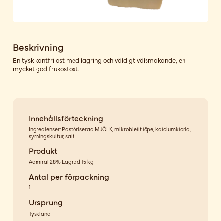
Beskrivning
En tysk kantfri ost med lagring och väldigt välsmakande, en
mycket god frukostost.
Innehållsförteckning
Ingredienser: Pastöriserad MJÖLK, mikrobiellt löpe, kalciumklorid,
syrningskultur, salt
Produkt
Admiral 28% Lagrad 15 kg
Antal per förpackning
1
Ursprung
Tyskland