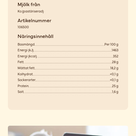
Mjölk från
Ko
(
pastöriserad
)
Artikelnummer
106500
Näringsinnehåll
Basmängd
Per 100 g
Energi (kJ)
1463
Energi (kcal)
352
Fett
28 g
Mättat fett
18,2 g
Kolhydrat
<0,1 g
Sockerarter
<0,1 g
Protein
25 g
Salt
1,6 g