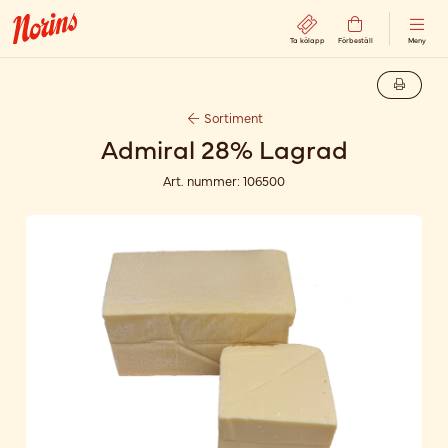
Ta kölapp
Förbeställ
Meny
Sortiment
Admiral 28% Lagrad
Art. nummer:
106500