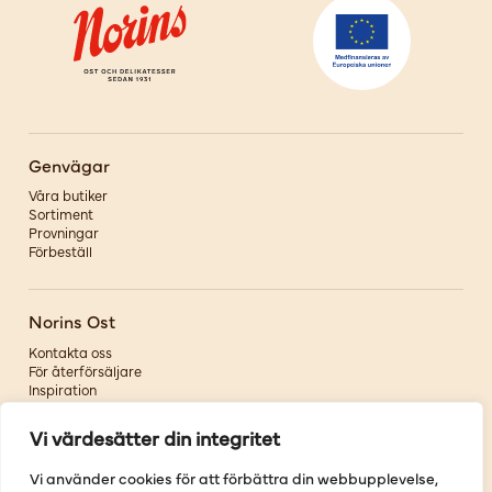
Genvägar
Våra butiker
Sortiment
Provningar
Förbeställ
Norins Ost
Kontakta oss
För återförsäljare
Inspiration
Om oss
Vi värdesätter din integritet
Följ oss
Vi använder cookies för att förbättra din webbupplevelse,