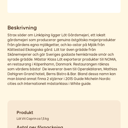
Beskrivning
Strax söder om Linköping ligger Löt Gårdsmejeri, ett lokalt
gårdsmejeri som producerar genuina östgötska mejeriprodukter
från gårdens egna mjölkgetter, och ko-ostar på Mjölk från
Kättestad Ekologiska gård. Löt tar även grädde från
Skånemejerier och gör Sveriges godaste hemkärnade smör och
syrade grädde. Mästar Klass Löt exporterar produkter till NOMA,
en restaurang i Köpenhamn, Danmark. Restaurangen räknas
som värdens bästa! De levererar även till Operakällaren, Mathias
Dahlgren Grand hotell, Berns Bistro & Bar. Bland dessa namn kan
man bland annat finna 2 stjärnor i 2015 Guide Michelin Nordic
cities och Internationell mästarklass i White guide.
Produkt
Löt Vit Caprin ca 1,5 kg
Antal per förpackning