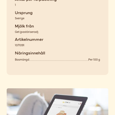
1
Ursprung
Sverige
Mjölk från
Get
(
pastöriserad
)
Artikelnummer
1071091
Näringsinnehåll
Basmängd
Per 100 g