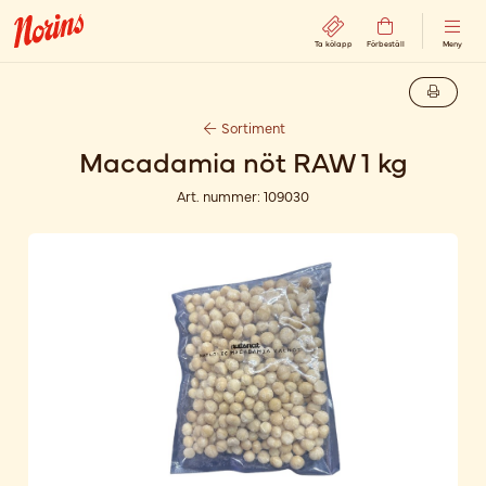
Ta kölapp
Förbeställ
Meny
Sortiment
Macadamia nöt RAW 1 kg
Art. nummer:
109030