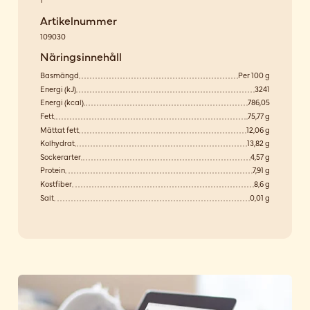
Artikelnummer
109030
Näringsinnehåll
Basmängd
Per 100 g
Energi (kJ)
3241
Energi (kcal)
786,05
Fett
75,77 g
Mättat fett
12,06 g
Kolhydrat
13,82 g
Sockerarter
4,57 g
Protein
7,91 g
Kostfiber
8,6 g
Salt
0,01 g