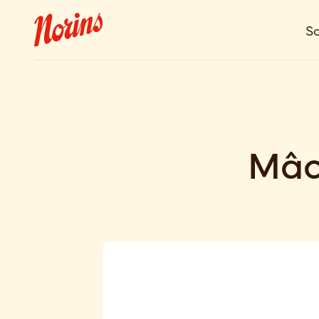
So
Mâc