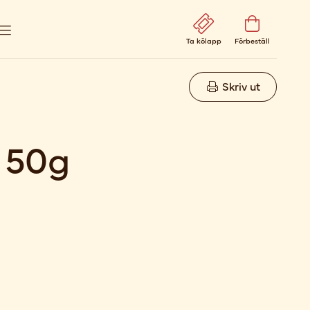
Ta kölapp
Förbeställ
Skriv ut
 50g