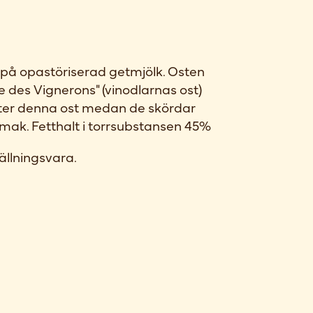
 på opastöriserad getmjölk. Osten
 des Vignerons" (vinodlarnas ost)
ter denna ost medan de skördar
smak. Fetthalt i torrsubstansen 45%
ällningsvara.