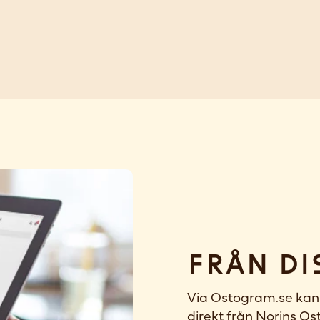
Från di
Via Ostogram.se kan 
direkt från Norins Ost