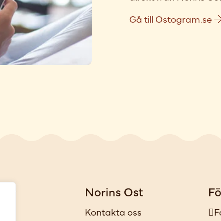
Gå till Ostogram.se
gar
Norins Ost
Fö
iker
Kontakta oss
F