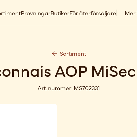
rtiment
Provningar
Butiker
För återförsäljare
Mer
Sortiment
onnais AOP MiSec
Art. nummer:
MS702331