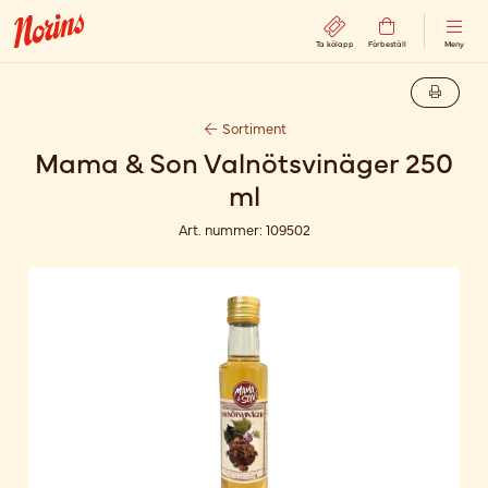
Ta kölapp
Förbeställ
Meny
Sortiment
Mama & Son Valnötsvinäger 250
ml
Art. nummer:
109502