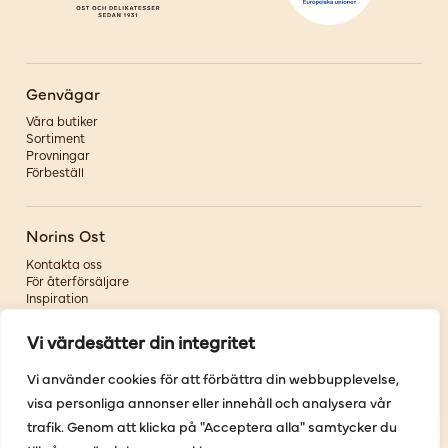
Genvägar
Våra butiker
Sortiment
Provningar
Förbeställ
Norins Ost
Kontakta oss
För återförsäljare
Inspiration
Om oss
Vi värdesätter din integritet
Följ oss
Vi använder cookies för att förbättra din webbupplevelse,
visa personliga annonser eller innehåll och analysera vår
Facebook
Instagram
trafik. Genom att klicka på "Acceptera alla" samtycker du
Pinterest