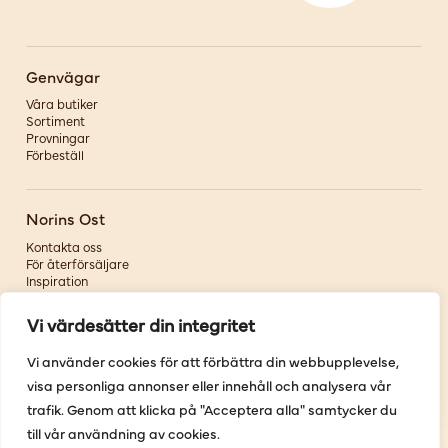
Genvägar
Våra butiker
Sortiment
Provningar
Förbeställ
Norins Ost
Kontakta oss
För återförsäljare
Inspiration
Om oss
Vi värdesätter din integritet
Följ oss
Vi använder cookies för att förbättra din webbupplevelse,
visa personliga annonser eller innehåll och analysera vår
Facebook
Instagram
trafik. Genom att klicka på "Acceptera alla" samtycker du
Pinterest
till vår användning av cookies.
Youtube