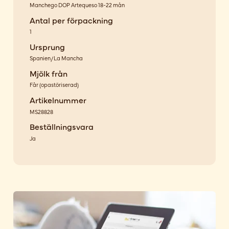
Manchego DOP Artequeso 18-22 mån
Antal per förpackning
1
Ursprung
Spanien/La Mancha
Mjölk från
Får
(
opastöriserad
)
Artikelnummer
MS28828
Beställningsvara
Ja