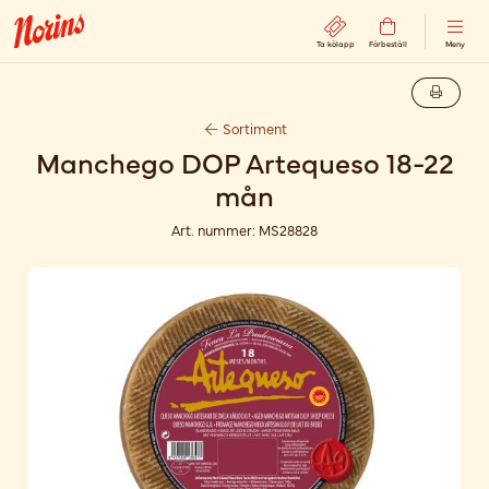
Ta kölapp
Förbeställ
Meny
Sortiment
Manchego DOP Artequeso 18-22
mån
Art. nummer:
MS28828