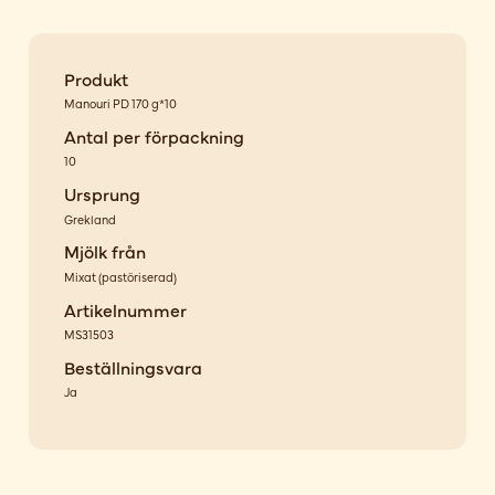
Produkt
Manouri PD 170 g*10
Antal per förpackning
10
Ursprung
Grekland
Mjölk från
Mixat
(
pastöriserad
)
Artikelnummer
MS31503
Beställningsvara
Ja