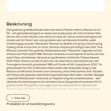
Beskrivning
Den grekiska gräddberikade osten som kallas Fetans lillebror. Manouri är en
får- och getmjölksost gjord av vassle som produceras när man tillverkar feta.
Det ser lite ut som fetaost, men det är en mjuk ost. Det är också krämigare och
mindre salt än Fetan, tack vare grädden som ostmakaren tillsätter under
tillverkningsprocessen. Resultatet: Manouri är delikat och syrlig, med en syrlig,
mjölkig smak och en hint av citron. Den kan avnjutas på många olika sätt. True
Manouri kommer från grekiska Makedonien eller Thessalien-regionen och har
erkänts som PDO sedan 1996. Manouri tillverkas av ostmejeriet Arvanitis och har
vunnit flera utmärkelser, inklusive en guldmedalj vid Worlds Cheese Awards
2019-2020 i Italien, och det är den som vår leverantörs ostmästsare har valt.
Fromagerie Arvanitis grundades 1980 och firade sitt 40-årsjubileum 2020. Tre
generationer har fört traditionen vidare sedan den skapades (idag är det
Manolis och Michalis Arvanitis som ansvarar), alltid med samma mål i åtanke:
att främja den grekiska osttillverkningstraditionen hela tiden i världen. Beläget
i regionen Makedonien i Grekland, är mejeriet omgivet av betesmarker - den
idealiska förutsättningarna för att hedra deras åtagande att använda 100 %
grekisk mjölk från gårdar som ligger inom en radie på 70 km. Manolis och
Michalis upprätthåller verkligen med förtroende relationer med sina bönder
och stödjer dem även under de svåraste tiderna, som under den grekiska
skuldkrisen. Fetthalt i torrsubstansen 70 %
Visa
mer
Produkten är en beställningsvara.