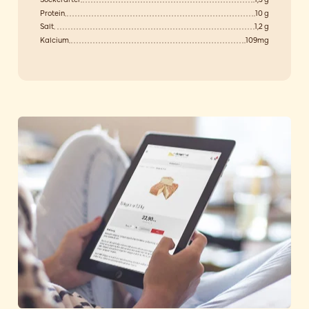
Protein
10 g
Salt
1,2 g
Kalcium
109mg