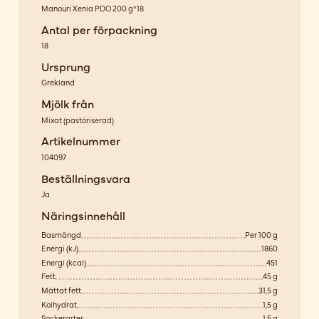
Manouri Xenia PDO 200 g*18
Antal per förpackning
18
Ursprung
Grekland
Mjölk från
Mixat
(
pastöriserad
)
Artikelnummer
104097
Beställningsvara
Ja
Näringsinnehåll
Basmängd
Per 100 g
Energi (kJ)
1860
Energi (kcal)
451
Fett
45 g
Mättat fett
31,5 g
Kolhydrat
1,5 g
Sockerarter
1,5 g