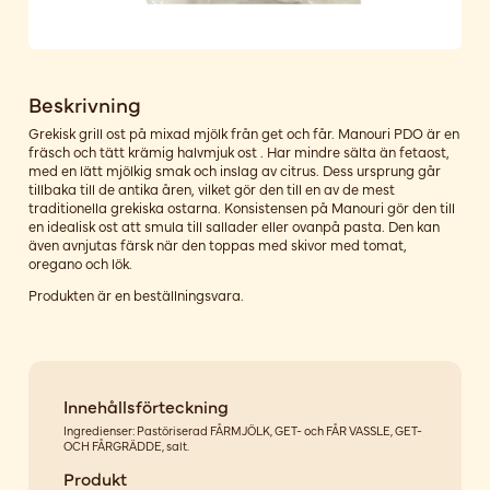
Beskrivning
Grekisk grill ost på mixad mjölk från get och får. Manouri PDO är en
fräsch och tätt krämig halvmjuk ost . Har mindre sälta än fetaost,
med en lätt mjölkig smak och inslag av citrus. Dess ursprung går
tillbaka till de antika åren, vilket gör den till en av de mest
traditionella grekiska ostarna. Konsistensen på Manouri gör den till
en idealisk ost att smula till sallader eller ovanpå pasta. Den kan
även avnjutas färsk när den toppas med skivor med tomat,
oregano och lök.
Produkten är en beställningsvara.
Innehållsförteckning
Ingredienser: Pastöriserad FÅRMJÖLK, GET- och FÅR VASSLE, GET-
OCH FÅRGRÄDDE, salt.
Produkt